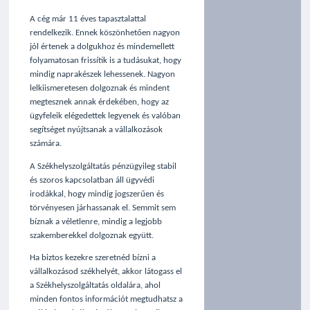
A cég már 11 éves tapasztalattal
rendelkezik. Ennek köszönhetően nagyon
jól értenek a dolgukhoz és mindemellett
folyamatosan frissítik is a tudásukat, hogy
mindig naprakészek lehessenek. Nagyon
lelkiismeretesen dolgoznak és mindent
megtesznek annak érdekében, hogy az
ügyfeleik elégedettek legyenek és valóban
segítséget nyújtsanak a vállalkozások
számára.
A Székhelyszolgáltatás pénzügyileg stabil
és szoros kapcsolatban áll ügyvédi
irodákkal, hogy mindig jogszerűen és
törvényesen járhassanak el. Semmit sem
bíznak a véletlenre, mindig a legjobb
szakemberekkel dolgoznak együtt.
Ha biztos kezekre szeretnéd bízni a
vállalkozásod székhelyét, akkor látogass el
a Székhelyszolgáltatás oldalára, ahol
minden fontos információt megtudhatsz a