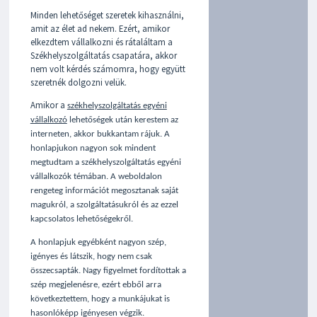
Minden lehetőséget szeretek kihasználni,
amit az élet ad nekem. Ezért, amikor
elkezdtem vállalkozni és rátaláltam a
Székhelyszolgáltatás csapatára, akkor
nem volt kérdés számomra, hogy együtt
szeretnék dolgozni velük.
Amikor a
székhelyszolgáltatás egyéni
vállalkozó
lehetőségek után kerestem az
interneten, akkor bukkantam rájuk. A
honlapjukon nagyon sok mindent
megtudtam a székhelyszolgáltatás egyéni
vállalkozók témában. A weboldalon
rengeteg információt megosztanak saját
magukról, a szolgáltatásukról és az ezzel
kapcsolatos lehetőségekről.
A honlapjuk egyébként nagyon szép,
igényes és látszik, hogy nem csak
összecsapták. Nagy figyelmet fordítottak a
szép megjelenésre, ezért ebből arra
következtettem, hogy a munkájukat is
hasonlóképp igényesen végzik.