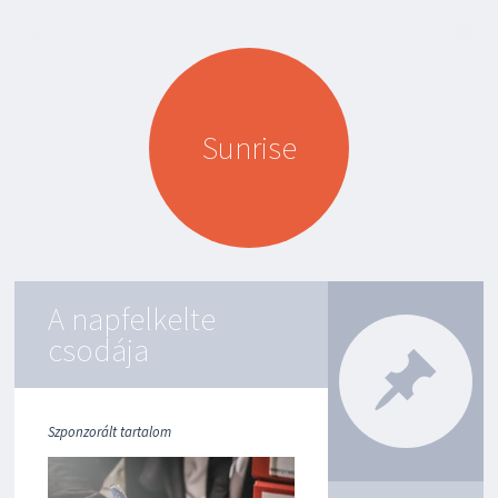
K
SKIP TO
E
CONTENT
Z
D
Sunrise
Ő
L
A
P
K
A
P
A napfelkelte
C
S
csodája
O
L
A
T
Szponzorált tartalom
P
A
R