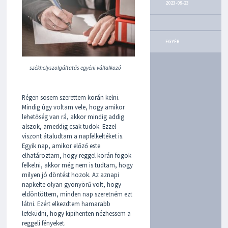
T
2023-09-23
N
E
R
E
EGYÉB
K
székhelyszolgáltatás egyéni vállalkozó
Régen sosem szerettem korán kelni.
Mindig úgy voltam vele, hogy amikor
lehetőség van rá, akkor mindig addig
alszok, ameddig csak tudok. Ezzel
viszont átaludtam a napfelkeltéket is.
Egyik nap, amikor előző este
elhatároztam, hogy reggel korán fogok
felkelni, akkor még nem is tudtam, hogy
milyen jó döntést hozok. Az aznapi
napkelte olyan gyönyörű volt, hogy
eldöntöttem, minden nap szeretném ezt
látni. Ezért elkezdtem hamarabb
lefeküdni, hogy kipihenten nézhessem a
reggeli fényeket.